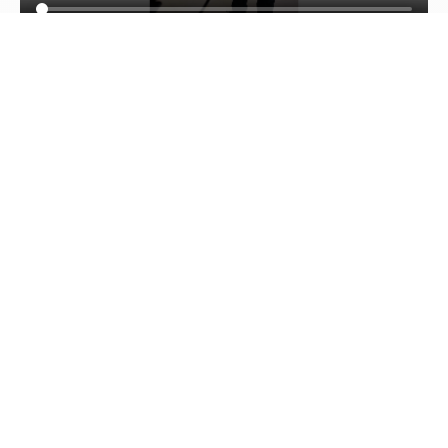
Marta Kaiser (Vertriebs- und
Marketingleitung Routing Energy GmbH &
Co. KG):