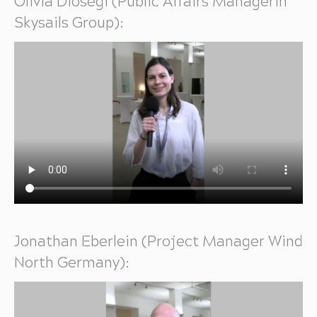
Olivia Diosegi (Public Affairs Managerin
Skysails Group):
Jonathan Eberlein (Project Manager Wind
North Germany):