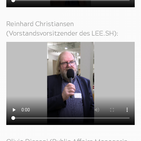
Reinhard Christiansen
(Vorstandsvorsitzender des LEE.SH):