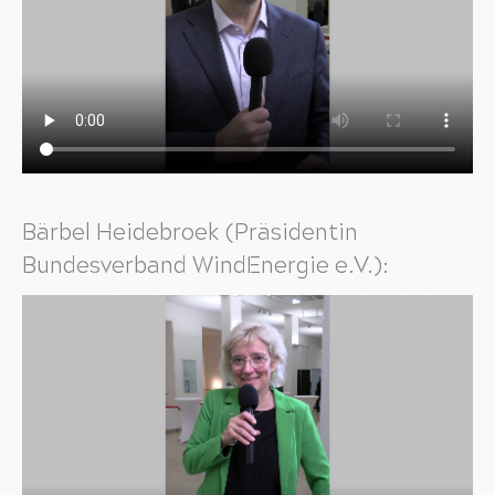
Bärbel Heidebroek (Präsidentin
Bundesverband WindEnergie e.V.):