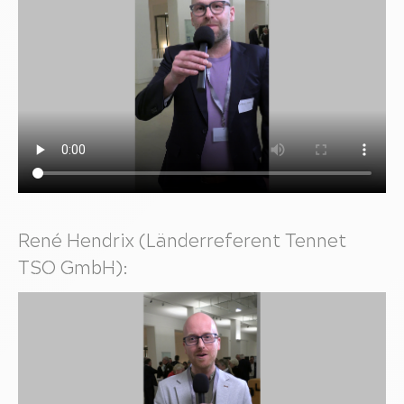
René Hendrix (Länderreferent Tennet
TSO GmbH):