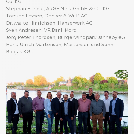
Co. KG
Stephan Frense, ARGE Netz GmbH & Co. KG
Torsten Levsen, Denker & Wulf AG
Dr. Malte Hinrichsen, HanseWerk AG
Sven Andresen, VR Bank Nord
Jörg Peter Thordsen, Bürgerwindpark Janneby eG
Hans-Ulrich Martensen, Martensen und Sohn
Biogas KG